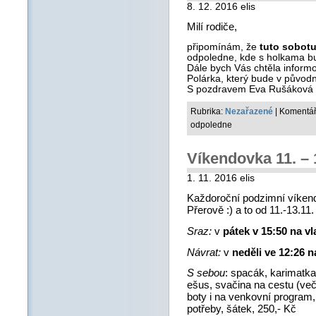
8. 12. 2016 elis
Milí rodiče,
připomínám, že
tuto sobotu
odpoledne, kde s holkama b
Dále bych Vás chtěla informo
Polárka, který bude v původn
S pozdravem Eva Rušáková
Rubrika:
Nezařazené
|
Komentář
odpoledne
Víkendovka 11. – 
1. 11. 2016 elis
Každoroční podzimní víken
Přerově :) a to od 11.-13.11.
Sraz:
v
pátek v 15:50 na v
Návrat:
v
neděli ve 12:26 
S sebou
: spacák, karimatka
ešus, svačina na cestu (več
boty i na venkovní program,
potřeby, šátek, 250,- Kč