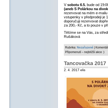
V
sobotu 6.5.
bude od 19:0
(aneb S Polárkou na divo
rezervovat na mém e-mailu 
vstupenky v předprodeji je 
doporučuji rezervovat dopře
za 200,- Kč, a to pouze v př
Těšíme se na Vás, za stře
Rušáková
Rubrika:
Nezařazené
|
Komentář
Připomenutí – nejbližší akce :)
Tancovačka 2017
2. 4. 2017 elis