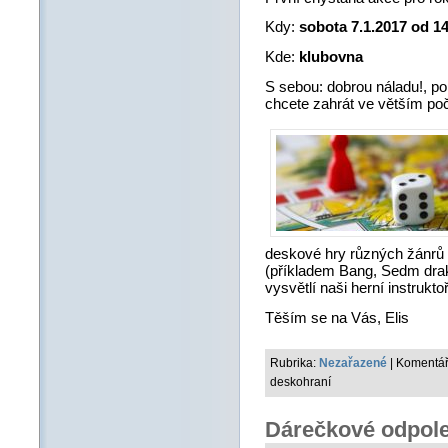
Kdy:
sobota 7.1.2017 od 14
Kde:
klubovna
S sebou: dobrou náladu!, po
chcete zahrát ve větším poč
deskové hry různých žánrů –
(příkladem Bang, Sedm draků
vysvětlí naši herní instruktoři
Těším se na Vás, Elis
Rubrika:
Nezařazené
|
Komentář
deskohraní
Dárečkové odpol