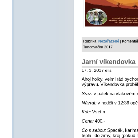
Rubrika:
Nezařazené
|
Komentář
Tancovačka 2017
Jarní víkendovka
17. 3. 2017 elis
Ahoj holky, velmi rád bych
výpravu. Víkendovka proběh
Sraz:
v pátek na vlakovém 
Návrat:
v neděli v 12:36 op
Kde:
Vsetín
Cena:
400,-
Co s sebou:
Spacák, karimat
tepla i do zimy, kroj (pokud