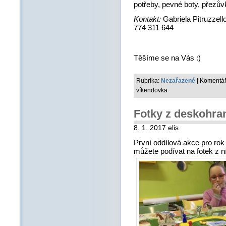
potřeby, pevné boty, přezův
Kontakt:
Gabriela Pitruzzell
774 311 644
Těšíme se na Vás :)
Rubrika:
Nezařazené
|
Komentář
víkendovka
Fotky z deskohra
8. 1. 2017 elis
První oddílová akce pro ro
můžete podívat na fotek z ní