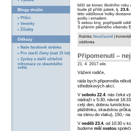
Výbava
blíží se konec školního roku 
Blogy družin
bude již příští pátek, tj.
23.6.
této oddílovce holky dostano
Plšíci
pošlu i emailem.
S sebou kroj, popřípadě oddíl
Veverky
S přáním pěkného víkendu 
Žížalky
Rubrika:
Nezařazené
|
Komentář
Odkazy
oddílovka
Naše facebook stránka
Pro starší členy (nad 15 let)
Připomenutí – nejb
Zprávy a další užitečné
21. 4. 2017 elis
infromace ze skautského
světa
Vážení rodiče,
ráda bych připomněla několi
střediskových akcí.
V
sobotu 22.4
. nás čeká v
nádraží v 5:30, návrat 18:33
celý den, dobrou turisticko
pláštěnku, skautskou průkaz
na slevu do vlaku), 150,- na
V
neděli 23.4.
od 10:30 v ko
budeme
mší svatou
společn