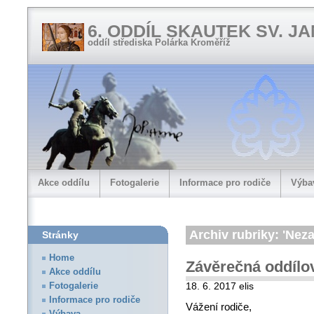
6. ODDÍL SKAUTEK SV. J
oddíl střediska Polárka Kroměříž
Akce oddílu
Fotogalerie
Informace pro rodiče
Výba
Archiv rubriky: 'Nez
Stránky
Home
Závěrečná oddílo
Akce oddílu
Fotogalerie
18. 6. 2017 elis
Informace pro rodiče
Vážení rodiče,