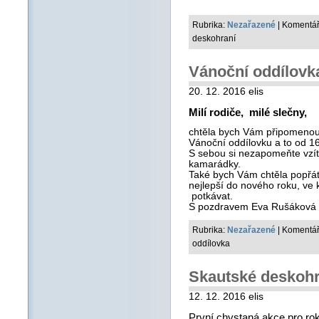
Rubrika:
Nezařazené
|
Komentář
deskohraní
Vánoční oddílovk
20. 12. 2016 elis
Milí rodiče, milé slečny,
chtěla bych Vám připomenout,
Vánoční oddílovku a to od 1
S sebou si nezapomeňte vzít 
kamarádky.
Také bych Vám chtěla popřát
nejlepší do nového roku, v
potkávat.
S pozdravem Eva Rušáková
Rubrika:
Nezařazené
|
Komentář
oddílovka
Skautské deskohr
12. 12. 2016 elis
První chystaná akce pro ro