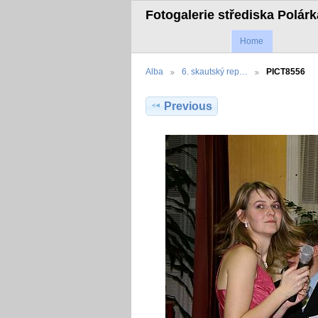
Fotogalerie střediska Polár
Home
Alba
6. skautský rep…
PICT8556
Previous