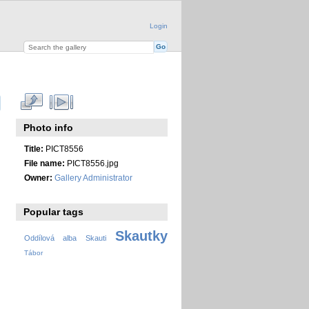
Login
Photo info
Title:
PICT8556
File name:
PICT8556.jpg
Owner:
Gallery Administrator
Popular tags
Skautky
Oddílová alba
Skauti
Tábor