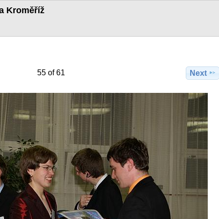
ka Kroměříž
55 of 61
Next